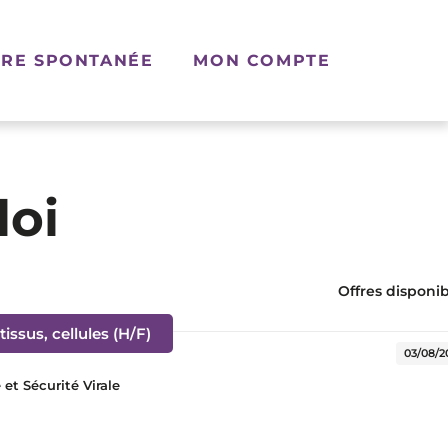
RE SPONTANÉE
MON COMPTE
loi
Offres disponibl
(Nouvelle fenêtre)
issus, cellules (H/F)
03/08/2
t Sécurité Virale