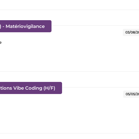
(Nouvelle fenêtre)
) - Matériovigilance
03/08/2
e
(Nouvelle fenêtre)
tions Vibe Coding (H/F)
05/05/2