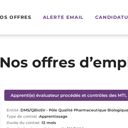
OS OFFRES
ALERTE EMAIL
CANDIDATU
Nos offres d’emp
Apprenti(e) évaluateur procédés et contrôles des MTI, t
Entité :
DMS/QBioSV - Pôle Qualité Pharmaceutique Biologique e
Type de contrat :
Apprentissage
Durée du contrat :
12 mois