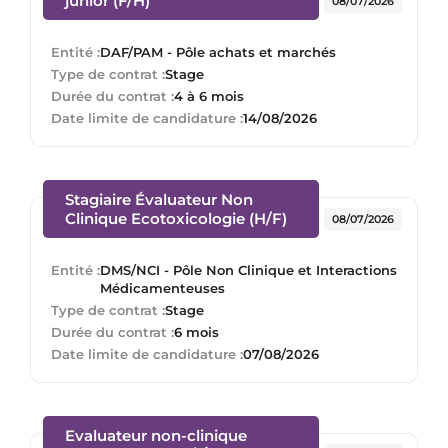
junior (F/H)
08/07/2026
Entité :
DAF/PAM - Pôle achats et marchés
Type de contrat :
Stage
Durée du contrat :
4 à 6 mois
Date limite de candidature :
14/08/2026
Stagiaire Évaluateur Non
(Nouvelle fenêtre)
Clinique Ecotoxicologie (H/F)
08/07/2026
Entité :
DMS/NCI - Pôle Non Clinique et Interactions
Médicamenteuses
Type de contrat :
Stage
Durée du contrat :
6 mois
Date limite de candidature :
07/08/2026
Evaluateur non-clinique