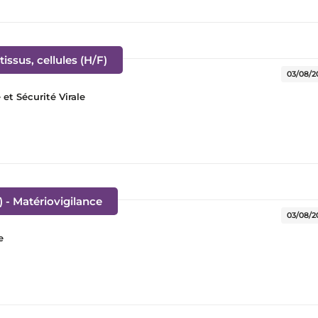
(Nouvelle fenêtre)
issus, cellules (H/F)
03/08/2
t Sécurité Virale
(Nouvelle fenêtre)
) - Matériovigilance
03/08/2
e