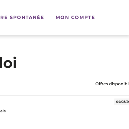
RE SPONTANÉE
MON COMPTE
loi
Offres disponible
elle fenêtre)
04/08/2
iels