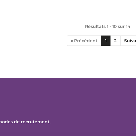
Résultats 1 - 10 sur
14
« Précédent
1
2
Suiva
thodes de recrutement,