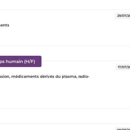
e fenêtre)
29/07/2
ments
(Nouvelle fenêtre)
rps humain (H/F)
17/07/2
sfusion, médicaments dérivés du plasma, radio-
)
08/07/2