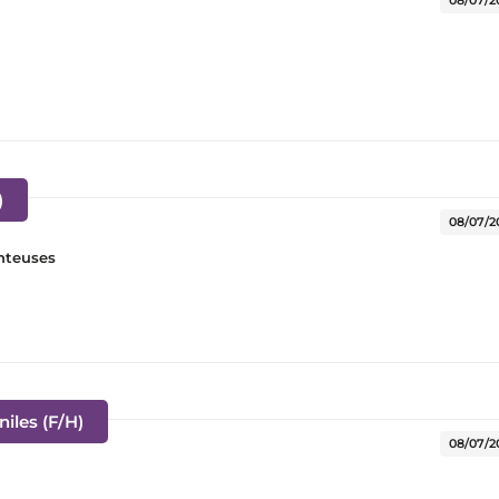
(Nouvelle fenêtre)
)
08/07/2
nteuses
(Nouvelle fenêtre)
iles (F/H)
08/07/2