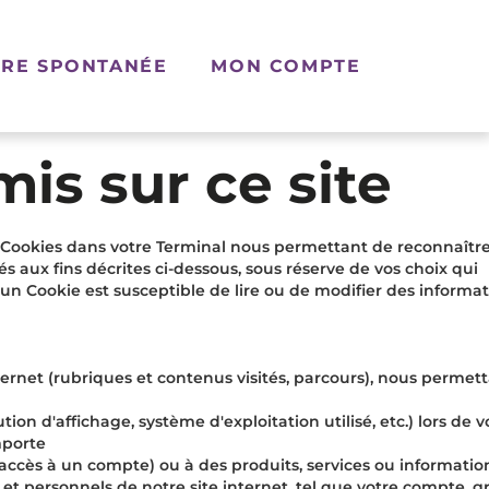
RE SPONTANÉE
MON COMPTE
is sur ce site
rs Cookies dans votre Terminal nous permettant de reconnaître
 aux fins décrites ci-dessous, sous réserve de vos choix qui
 d'un Cookie est susceptible de lire ou de modifier des informa
ternet (rubriques et contenus visités, parcours), nous permet
ion d'affichage, système d'exploitation utilisé, etc.) lors de v
mporte
 accès à un compte) ou à des produits, services ou informati
s et personnels de notre site internet, tel que votre compte, g