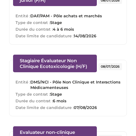
junior (F/H)
08/07/2026
Entité :
DAF/PAM - Pôle achats et marchés
Type de contrat :
Stage
Durée du contrat :
4 à 6 mois
Date limite de candidature :
14/08/2026
Stagiaire Évaluateur Non
(Nouvelle fenêtre)
Clinique Ecotoxicologie (H/F)
08/07/2026
Entité :
DMS/NCI - Pôle Non Clinique et Interactions
Médicamenteuses
Type de contrat :
Stage
Durée du contrat :
6 mois
Date limite de candidature :
07/08/2026
Evaluateur non-clinique