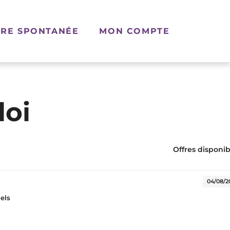
RE SPONTANÉE
MON COMPTE
loi
Offres disponibl
elle fenêtre)
04/08/2
iels