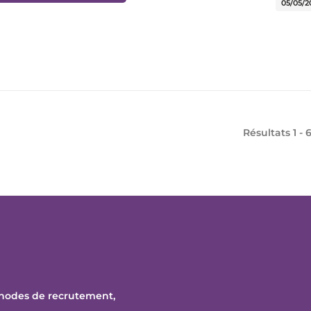
05/05/2
Résultats 1 - 
thodes de recrutement,