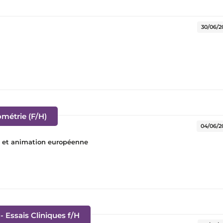
elle fenêtre)
30/06/2
(Nouvelle fenêtre)
métrie (F/H)
04/06/2
s et animation européenne
(Nouvelle fenêtre)
- Essais Cliniques f/H