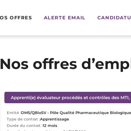
OS OFFRES
ALERTE EMAIL
CANDIDATU
Nos offres d’emp
Apprenti(e) évaluateur procédés et contrôles des MTI, t
Entité :
DMS/QBioSV - Pôle Qualité Pharmaceutique Biologique e
Type de contrat :
Apprentissage
Durée du contrat :
12 mois