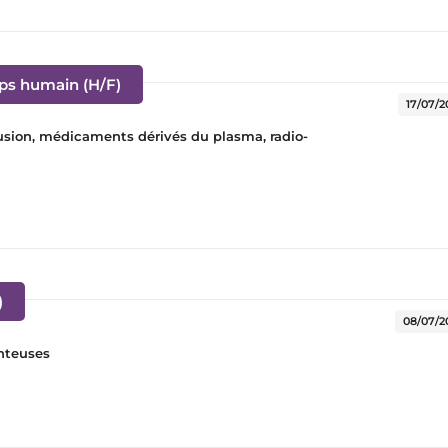
(Nouvelle fenêtre)
rps humain (H/F)
17/07/2
sfusion, médicaments dérivés du plasma, radio-
(Nouvelle fenêtre)
)
08/07/2
nteuses