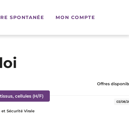
RE SPONTANÉE
MON COMPTE
loi
Offres disponibl
(Nouvelle fenêtre)
issus, cellules (H/F)
03/08/2
t Sécurité Virale