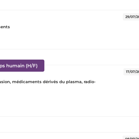
e fenêtre)
29/07/2
ments
(Nouvelle fenêtre)
rps humain (H/F)
17/07/2
sfusion, médicaments dérivés du plasma, radio-
)
08/07/2