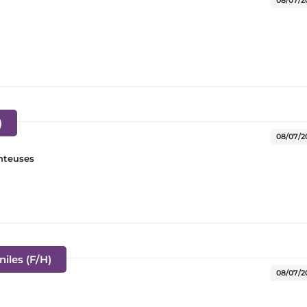
(Nouvelle fenêtre)
)
08/07/2
nteuses
(Nouvelle fenêtre)
iles (F/H)
08/07/2