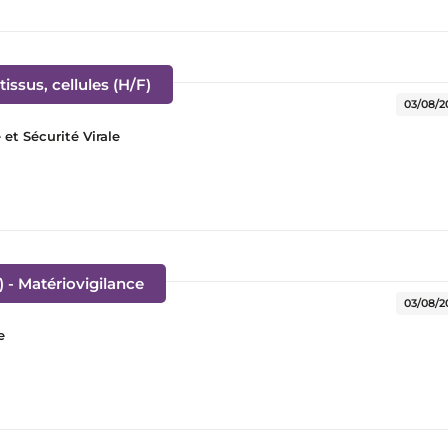
(Nouvelle fenêtre)
issus, cellules (H/F)
03/08/2
t Sécurité Virale
(Nouvelle fenêtre)
) - Matériovigilance
03/08/2
e