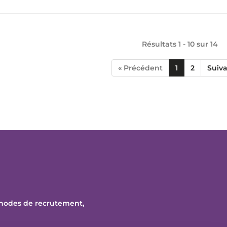
Résultats 1 - 10 sur
14
« Précédent
1
2
Suiva
thodes de recrutement,