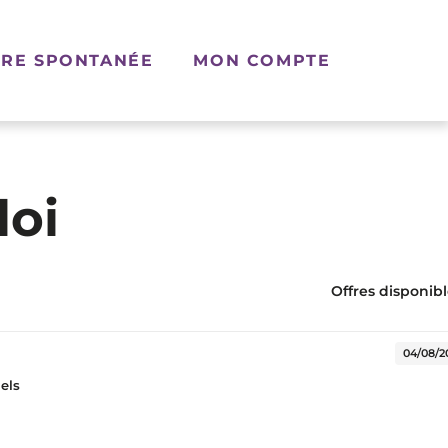
RE SPONTANÉE
MON COMPTE
loi
Offres disponible
elle fenêtre)
04/08/2
iels