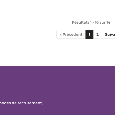
Résultats 1 - 10 sur
14
« Précédent
1
2
Suiva
thodes de recrutement,