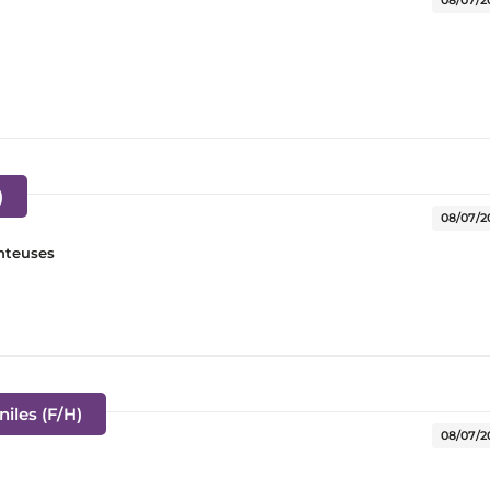
(Nouvelle fenêtre)
)
08/07/2
nteuses
(Nouvelle fenêtre)
iles (F/H)
08/07/2