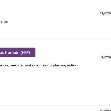
e fenêtre)
29/07/2
ments
(Nouvelle fenêtre)
rps humain (H/F)
17/07/2
sfusion, médicaments dérivés du plasma, radio-
)
08/07/2