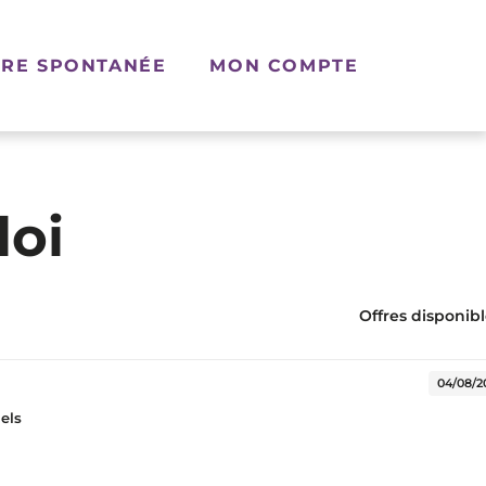
RE SPONTANÉE
MON COMPTE
loi
Offres disponible
elle fenêtre)
04/08/2
iels