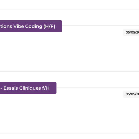
(Nouvelle fenêtre)
tions Vibe Coding (H/F)
05/05/2
(Nouvelle fenêtre)
- Essais Cliniques f/H
05/05/2