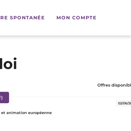
RE SPONTANÉE
MON COMPTE
loi
Offres disponibl
(Nouvelle fenêtre)
F)
02/06/2
s et animation européenne