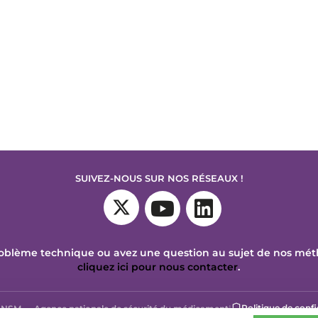
SUIVEZ-NOUS SUR NOS RÉSEAUX !
oblème technique ou avez une question au sujet de nos mé
cliquez ici pour nous contacter
.
Politique de confi
NSM — Agence nationale de sécurité du médicament
|