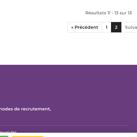
Résultats 11 - 13 sur
13
« Précédent
1
2
Suiva
thodes de recrutement,
dentialité