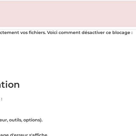
ctement vos fichiers. Voici comment désactiver ce blocage :
ation
:
r, outils, options).
ge d'erreur s'affiche.