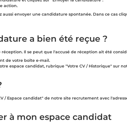
didature et cliquez sur "
Envoyer la candidature
".
e action.
z aussi envoyer une candidature spontanée. Dans ce cas cliqu
ature a bien été reçue ?
réception. Il se peut que l'accusé de réception ait été consi
nt de votre boîte e-mail.
votre espace candidat, rubrique "
Votre CV / Historique
" sur not
?
CV / Espace candidat
" de notre site recrutement avec l'adresse
ter à mon espace candidat