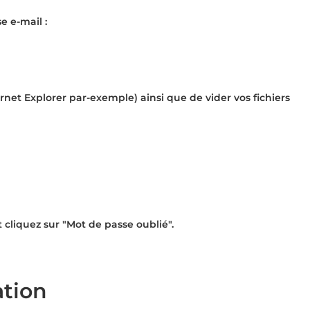
e e-mail :
rnet Explorer par-exemple) ainsi que de vider vos fichiers
t cliquez sur "
Mot de passe oublié
".
ation