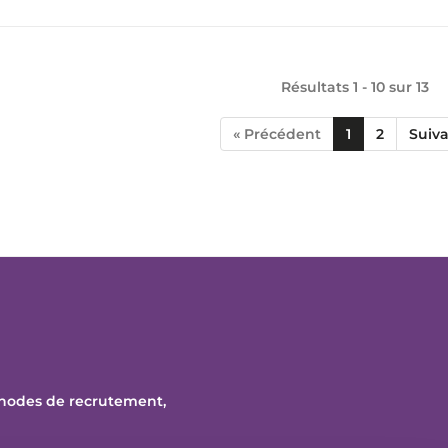
Résultats 1 - 10 sur
13
« Précédent
1
2
Suiva
thodes de recrutement,