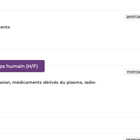
e fenêtre)
29/07/2
ments
(Nouvelle fenêtre)
rps humain (H/F)
17/07/2
sfusion, médicaments dérivés du plasma, radio-
)
08/07/2