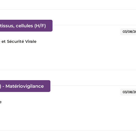
(Nouvelle fenêtre)
issus, cellules (H/F)
03/08/2
t Sécurité Virale
(Nouvelle fenêtre)
) - Matériovigilance
03/08/2
e