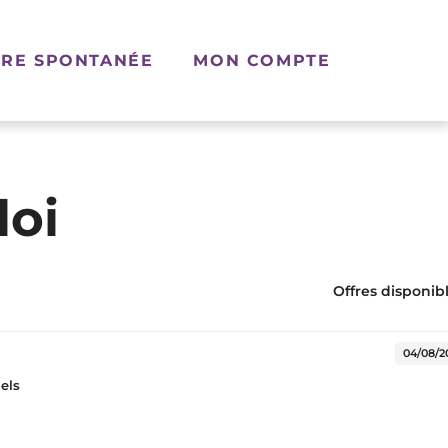
RE SPONTANÉE
MON COMPTE
loi
Offres disponibl
elle fenêtre)
04/08/2
iels